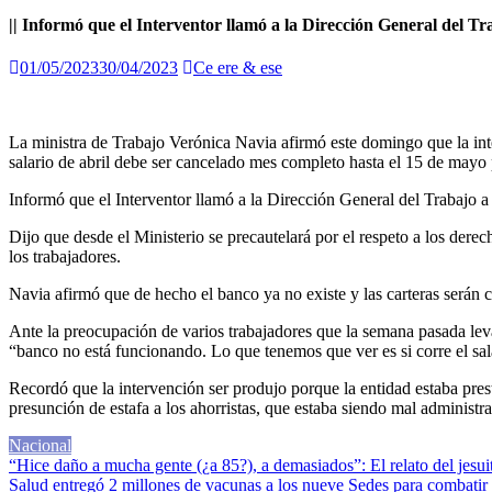
|| Informó que el Interventor llamó a la Dirección General del Tr
01/05/2023
30/04/2023
Ce ere & ese
La ministra de Trabajo Verónica Navia afirmó este domingo que la inte
salario de abril debe ser cancelado mes completo hasta el 15 de mayo p
Informó que el Interventor llamó a la Dirección General del Trabajo a 
Dijo que desde el Ministerio se precautelará por el respeto a los der
los trabajadores.
Navia afirmó que de hecho el banco ya no existe y las carteras serán c
Ante la preocupación de varios trabajadores que la semana pasada levan
“banco no está funcionando. Lo que tenemos que ver es si corre el sal
Recordó que la intervención ser produjo porque la entidad estaba pres
presunción de estafa a los ahorristas, que estaba siendo mal administra
Nacional
Navegación
“Hice daño a mucha gente (¿a 85?), a demasiados”: El relato del jesui
Salud entregó 2 millones de vacunas a los nueve Sedes para combatir 