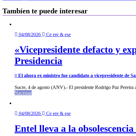
de
entradas
Tambíen te puede interesar
04/08/2026
Ce ere & ese
«Vicepresidente defacto y exp
Presidencia
|| El ahora ex ministro fue candidato a vicepresidente de 
Sucre, 4 de agosto (ANV).- El presidente Rodrigo Paz Pereira an
Nacional
04/08/2026
Ce ere & ese
Entel lleva a la obsolescenci