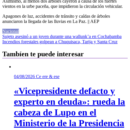
Asimismo, al menos dos árboles cayeron a causa de los fuertes
vientos en la urbe paceña, que impidieron la circulación vehicular.
Apagones de luz, accidentes de tránsito y caídas de árboles
anunciaron la llegada de las lluvias en La Paz. || AEP
Nacional
Navegación
Sujeto asesinó a un joven durante una wallunk’a en Cochabamba
Incendios forestales golpean a Chuquisaca, Tarija y Santa Cruz
de
entradas
Tambíen te puede interesar
04/08/2026
Ce ere & ese
«Vicepresidente defacto y
experto en deuda»: rueda la
cabeza de Lupo en el
Ministerio de la Presidencia