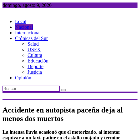
Saltar
domingo, agosto 9, 2026
al
contenido
Local
Nacional
Internacional
Crónicas del Sur
Salud
USFX
Cultura
Educación
Deporte
Justicia
Opinión
Accidente en autopista paceña deja al
menos dos muertos
La intensa lluvia ocasionó que el motorizado, al intentar
esquivar a un taxi, patine en el asfalto mojado y termine