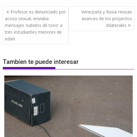
Navegación
Profesor es denunciado por
Venezuela y Rusia revisan
de
acoso sexual, enviaba
avances de los proyectos
entradas
mensajes ‘subidos de tono’ a
bilaterales
tres estudiantes menores de
edad
Tambíen te puede interesar