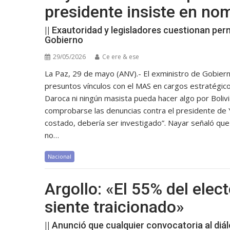
presidente insiste en no
|| Exautoridad y legisladores cuestionan pe
Gobierno
29/05/2026
Ce ere & ese
La Paz, 29 de mayo (ANV).- El exministro de Gobier
presuntos vínculos con el MAS en cargos estratégico
Daroca ni ningún masista pueda hacer algo por Bolivi
comprobarse las denuncias contra el presidente de Y
costado, debería ser investigado”. Nayar señaló que 
no…
Nacional
Argollo: «El 55% del ele
siente traicionado»
|| Anunció que cualquier convocatoria al diálo