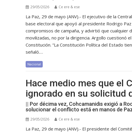
29/05/2026
Ce ere & ese
La Paz, 29 de mayo (ANV).- El ejecutivo de la Centra
base electoral que apoyó al presidente Rodrigo Paz 
compromisos de campaña, y advirtió que cualquier de
movilizadas, no por la dirigencia. Argollo cuestionó 
Constitución. “La Constitución Política del Estado t
señaló.…
Nacional
Hace medio mes que el C
ignorado en su solicitud 
|| Por décima vez, Cohcamanidis exigió a Ro
solucionar el conflicto está en manos de Paz
29/05/2026
Ce ere & ese
La Paz, 29 de mayo (ANV).- El presidente del Comité 