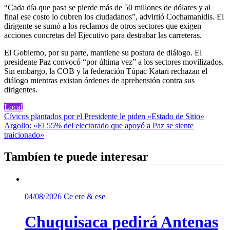
“Cada día que pasa se pierde más de 50 millones de dólares y al
final ese costo lo cubren los ciudadanos”, advirtió Cochamanidis. El
dirigente se sumó a los reclamos de otros sectores que exigen
acciones concretas del Ejecutivo para destrabar las carreteras.
El Gobierno, por su parte, mantiene su postura de diálogo. El
presidente Paz convocó “por última vez” a los sectores movilizados.
Sin embargo, la COB y la federación Túpac Katari rechazan el
diálogo mientras existan órdenes de aprehensión contra sus
dirigentes.
Local
Navegación
Cívicos plantados por el Presidente le piden «Estado de Sitio»
Argollo: «El 55% del electorado que apoyó a Paz se siente
de
traicionado»
entradas
Tambíen te puede interesar
04/08/2026
Ce ere & ese
Chuquisaca pedirá Antenas