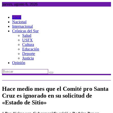
Saltar
jueves, agosto 6, 2026
al
contenido
Local
Nacional
Internacional
Crónicas del Sur
Salud
USFX
Cultura
Educación
Deporte
Justicia
Opinión
Hace medio mes que el Comité pro Santa
Cruz es ignorado en su solicitud de
«Estado de Sitio»