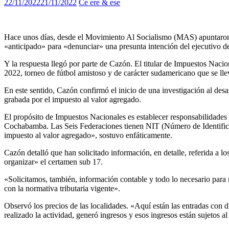
22/11/2022
21/11/2022
Ce ere & ese
Hace unos días, desde el Movimiento Al Socialismo (MAS) apuntaron n
«anticipado» para «denunciar» una presunta intención del ejecutivo d
Y la respuesta llegó por parte de Cazón. El titular de Impuestos Nacio
2022, torneo de fútbol amistoso y de carácter sudamericano que se ll
En este sentido, Cazón confirmó el inicio de una investigación al desa
grabada por el impuesto al valor agregado.
El propósito de Impuestos Nacionales es establecer responsabilidades t
Cochabamba. Las Seis Federaciones tienen NIT (Número de Identificació
impuesto al valor agregado», sostuvo enfáticamente.
Cazón detalló que han solicitado información, en detalle, referida a l
organizar» el certamen sub 17.
«Solicitamos, también, información contable y todo lo necesario para re
con la normativa tributaria vigente».
Observó los precios de las localidades. «Aquí están las entradas con 
realizado la actividad, generó ingresos y esos ingresos están sujetos a