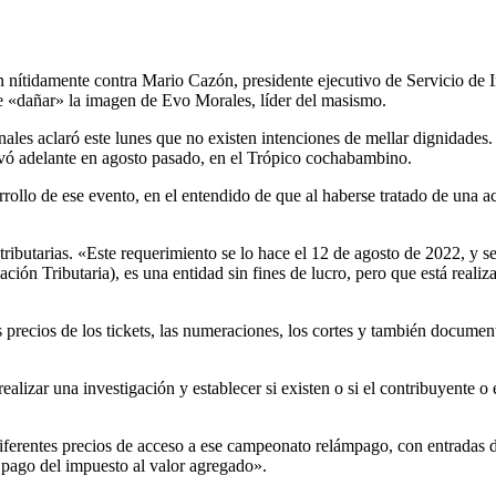
ítidamente contra Mario Cazón, presidente ejecutivo de Servicio de Im
e «dañar» la imagen de Evo Morales, líder del masismo.
nales aclaró este lunes que no existen intenciones de mellar dignidades
evó adelante en agosto pasado, en el Trópico cochabambino.
rrollo de ese evento, en el entendido de que al haberse tratado de una ac
ributarias. «Este requerimiento se lo hace el 12 de agosto de 2022, y s
n Tributaria), es una entidad sin fines de lucro, pero que está realiza
os precios de los tickets, las numeraciones, los cortes y también documen
alizar una investigación y establecer si existen o si el contribuyente o
diferentes precios de acceso a ese campeonato relámpago, con entradas d
l pago del impuesto al valor agregado».