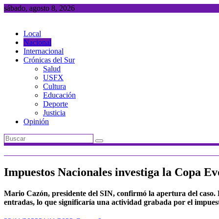
Saltar
sábado, agosto 8, 2026
al
contenido
Local
Nacional
Internacional
Crónicas del Sur
Salud
USFX
Cultura
Educación
Deporte
Justicia
Opinión
Impuestos Nacionales investiga la Copa Ev
Mario Cazón, presidente del SIN, confirmó la apertura del caso. El
entradas, lo que significaría una actividad grabada por el impues