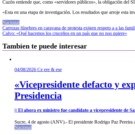
Cazón entiende que, como «servidores públicos», la obligación del SIN
«Esta en una etapa de investigación. Los resultados que arroje esta in
Nacional
Navegación
Carrozas fúnebres en caravana de protesta exigen respeto a a las famil
Calvo: «Qué hacemos los cruceños en un país que no nos quiere»
de
entradas
Tambíen te puede interesar
04/08/2026
Ce ere & ese
«Vicepresidente defacto y exp
Presidencia
|| El ahora ex ministro fue candidato a vicepresidente de 
Sucre, 4 de agosto (ANV).- El presidente Rodrigo Paz Pereira an
Nacional