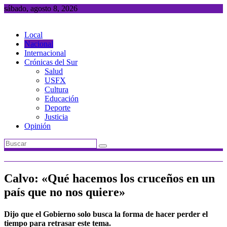
Saltar
sábado, agosto 8, 2026
al
contenido
Local
Nacional
Internacional
Crónicas del Sur
Salud
USFX
Cultura
Educación
Deporte
Justicia
Opinión
Calvo: «Qué hacemos los cruceños en un
país que no nos quiere»
Dijo que el Gobierno solo busca la forma de hacer perder el
tiempo para retrasar este tema.