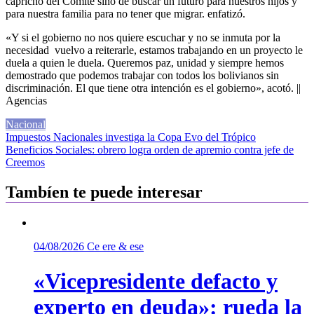
capricho del Comite sino de buscar un futuro para nuestros hijos y
para nuestra familia para no tener que migrar. enfatizó.
«Y si el gobierno no nos quiere escuchar y no se inmuta por la
necesidad vuelvo a reiterarle, estamos trabajando en un proyecto le
duela a quien le duela. Queremos paz, unidad y siempre hemos
demostrado que podemos trabajar con todos los bolivianos sin
discriminación. El que tiene otra intención es el gobierno», acotó. ||
Agencias
Nacional
Navegación
Impuestos Nacionales investiga la Copa Evo del Trópico
Beneficios Sociales: obrero logra orden de apremio contra jefe de
de
Creemos
entradas
Tambíen te puede interesar
04/08/2026
Ce ere & ese
«Vicepresidente defacto y
experto en deuda»: rueda la