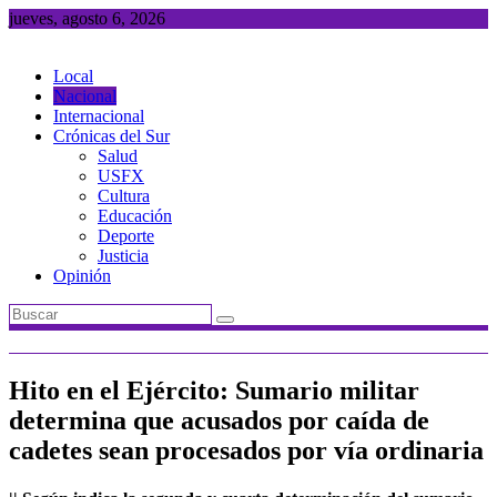
Saltar
jueves, agosto 6, 2026
al
contenido
Local
Nacional
Internacional
Crónicas del Sur
Salud
USFX
Cultura
Educación
Deporte
Justicia
Opinión
Hito en el Ejército: Sumario militar
determina que acusados por caída de
cadetes sean procesados por vía ordinaria