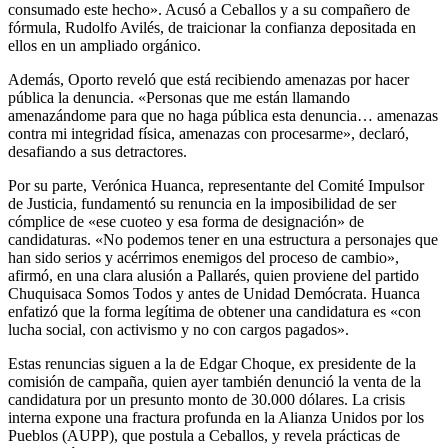
consumado este hecho». Acusó a Ceballos y a su compañero de
fórmula, Rudolfo Avilés, de traicionar la confianza depositada en
ellos en un ampliado orgánico.
Además, Oporto reveló que está recibiendo amenazas por hacer
pública la denuncia. «Personas que me están llamando
amenazándome para que no haga pública esta denuncia… amenazas
contra mi integridad física, amenazas con procesarme», declaró,
desafiando a sus detractores.
Por su parte, Verónica Huanca, representante del Comité Impulsor
de Justicia, fundamentó su renuncia en la imposibilidad de ser
cómplice de «ese cuoteo y esa forma de designación» de
candidaturas. «No podemos tener en una estructura a personajes que
han sido serios y acérrimos enemigos del proceso de cambio»,
afirmó, en una clara alusión a Pallarés, quien proviene del partido
Chuquisaca Somos Todos y antes de Unidad Demócrata. Huanca
enfatizó que la forma legítima de obtener una candidatura es «con
lucha social, con activismo y no con cargos pagados».
Estas renuncias siguen a la de Edgar Choque, ex presidente de la
comisión de campaña, quien ayer también denunció la venta de la
candidatura por un presunto monto de 30.000 dólares. La crisis
interna expone una fractura profunda en la Alianza Unidos por los
Pueblos (AUPP), que postula a Ceballos, y revela prácticas de