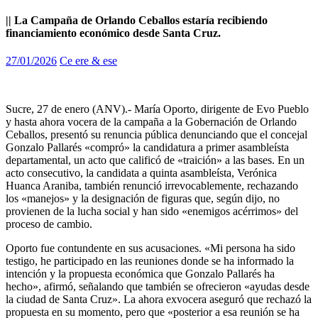
|| La Campaña de Orlando Ceballos estaría recibiendo
financiamiento económico desde Santa Cruz.
27/01/2026
Ce ere & ese
Sucre, 27 de enero (ANV).- María Oporto, dirigente de Evo Pueblo
y hasta ahora vocera de la campaña a la Gobernación de Orlando
Ceballos, presentó su renuncia pública denunciando que el concejal
Gonzalo Pallarés «compró» la candidatura a primer asambleísta
departamental, un acto que calificó de «traición» a las bases. En un
acto consecutivo, la candidata a quinta asambleísta, Verónica
Huanca Araniba, también renunció irrevocablemente, rechazando
los «manejos» y la designación de figuras que, según dijo, no
provienen de la lucha social y han sido «enemigos acérrimos» del
proceso de cambio.
Oporto fue contundente en sus acusaciones. «Mi persona ha sido
testigo, he participado en las reuniones donde se ha informado la
intención y la propuesta económica que Gonzalo Pallarés ha
hecho», afirmó, señalando que también se ofrecieron «ayudas desde
la ciudad de Santa Cruz». La ahora exvocera aseguró que rechazó la
propuesta en su momento, pero que «posterior a esa reunión se ha