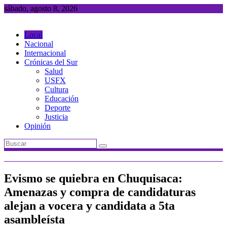
Saltar
sábado, agosto 8, 2026
al
contenido
Local
Nacional
Internacional
Crónicas del Sur
Salud
USFX
Cultura
Educación
Deporte
Justicia
Opinión
Evismo se quiebra en Chuquisaca:
Amenazas y compra de candidaturas
alejan a vocera y candidata a 5ta
asambleísta