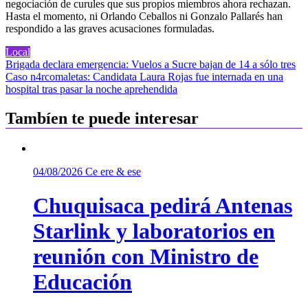
negociación de curules que sus propios miembros ahora rechazan.
Hasta el momento, ni Orlando Ceballos ni Gonzalo Pallarés han
respondido a las graves acusaciones formuladas.
Local
Navegación
Brigada declara emergencia: Vuelos a Sucre bajan de 14 a sólo tres
Caso n4rcomaletas: Candidata Laura Rojas fue internada en una
de
hospital tras pasar la noche aprehendida
entradas
Tambíen te puede interesar
04/08/2026
Ce ere & ese
Chuquisaca pedirá Antenas
Starlink y laboratorios en
reunión con Ministro de
Educación