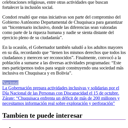
celebraciones religiosas, entre otras actividades que buscan
fortalecer la inclusión social.
Condori resaltó que estas iniciativas son parte del compromiso del
Gobierno Autónomo Departamental de Chuquisaca para garantizar
un “bicentenario inclusivo, donde las diferencias sean valoradas
como parte de la riqueza humana y nadie se sienta distante del
ejercicio pleno de su ciudadanía”.
En la ocasión, el Gobernador también saludó a los adultos mayores
en su día, recordando que “tienen los mismos derechos que todos los
ciudadanos y merecen ser reconocidos”. Finalmente, convocó a la
población a sumarse a las diversas actividades programadas: “Este
mes participemos todos para seguir construyendo una sociedad más
inclusiva en Chuquisaca y en Bolivia”.
Nacional
Navegación
La Gobernación prepara actividades inclusivas y solidarias por el
Día Nacional de las Personas con Discapacidad el 15 de octubre.
de
Zárate: “Chuquisaca enfrenta un déficit de más de 200 millones y
entradas
necesitamos información real sobre exploración y perforación”
Tambíen te puede interesar