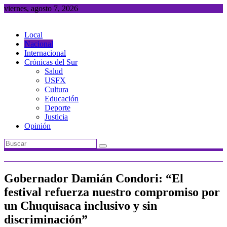
Saltar
viernes, agosto 7, 2026
al
contenido
Local
Nacional
Internacional
Crónicas del Sur
Salud
USFX
Cultura
Educación
Deporte
Justicia
Opinión
Gobernador Damián Condori: “El
festival refuerza nuestro compromiso por
un Chuquisaca inclusivo y sin
discriminación”