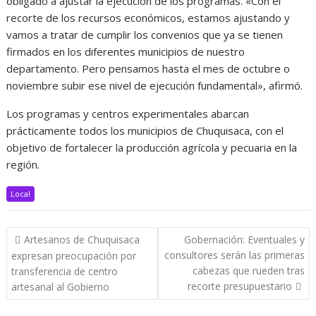
obligado a ajustar la ejecución de los programas. «Con el
recorte de los recursos económicos, estamos ajustando y
vamos a tratar de cumplir los convenios que ya se tienen
firmados en los diferentes municipios de nuestro
departamento. Pero pensamos hasta el mes de octubre o
noviembre subir ese nivel de ejecución fundamental», afirmó.
Los programas y centros experimentales abarcan
prácticamente todos los municipios de Chuquisaca, con el
objetivo de fortalecer la producción agrícola y pecuaria en la
región.
Local
Navegación
Artesanos de Chuquisaca
Gobernación: Eventuales y
de
consultores serán las primeras
expresan preocupación por
entradas
cabezas que rueden tras
transferencia de centro
recorte presupuestario
artesanal al Gobierno