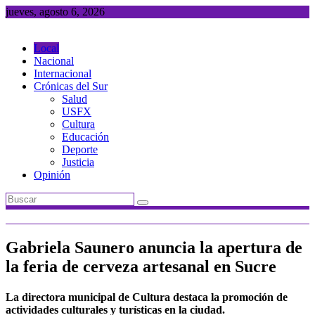
Saltar
jueves, agosto 6, 2026
al
contenido
Local
Nacional
Internacional
Crónicas del Sur
Salud
USFX
Cultura
Educación
Deporte
Justicia
Opinión
Gabriela Saunero anuncia la apertura de
la feria de cerveza artesanal en Sucre
La directora municipal de Cultura destaca la promoción de
actividades culturales y turísticas en la ciudad.