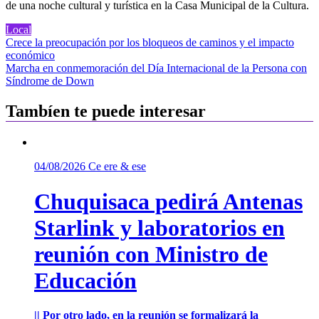
de una noche cultural y turística en la Casa Municipal de la Cultura.
Local
Navegación
Crece la preocupación por los bloqueos de caminos y el impacto
económico
de
Marcha en conmemoración del Día Internacional de la Persona con
entradas
Síndrome de Down
Tambíen te puede interesar
04/08/2026
Ce ere & ese
Chuquisaca pedirá Antenas
Starlink y laboratorios en
reunión con Ministro de
Educación
|| Por otro lado, en la reunión se formalizará la