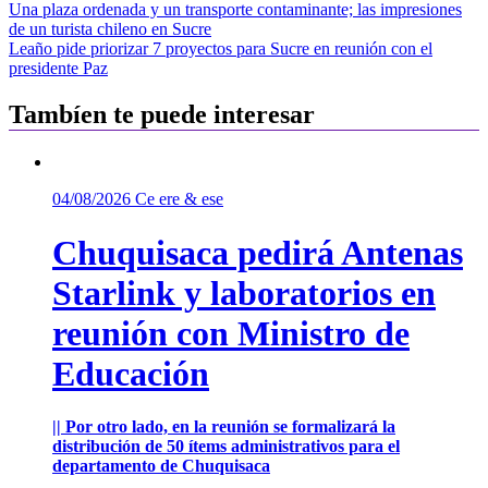
Navegación
Una plaza ordenada y un transporte contaminante; las impresiones
de un turista chileno en Sucre
de
Leaño pide priorizar 7 proyectos para Sucre en reunión con el
entradas
presidente Paz
Tambíen te puede interesar
04/08/2026
Ce ere & ese
Chuquisaca pedirá Antenas
Starlink y laboratorios en
reunión con Ministro de
Educación
|| Por otro lado, en la reunión se formalizará la
distribución de 50 ítems administrativos para el
departamento de Chuquisaca