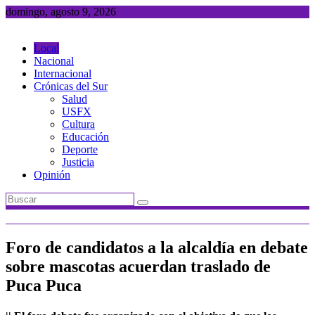
Saltar
domingo, agosto 9, 2026
al
contenido
Local
Nacional
Internacional
Crónicas del Sur
Salud
USFX
Cultura
Educación
Deporte
Justicia
Opinión
Foro de candidatos a la alcaldía en debate
sobre mascotas acuerdan traslado de
Puca Puca