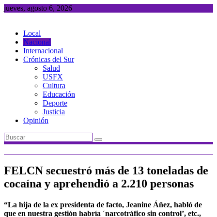
Saltar
jueves, agosto 6, 2026
al
contenido
Local
Nacional
Internacional
Crónicas del Sur
Salud
USFX
Cultura
Educación
Deporte
Justicia
Opinión
FELCN secuestró más de 13 toneladas de
cocaína y aprehendió a 2.210 personas
“La hija de la ex presidenta de facto, Jeanine Áñez, habló de
que en nuestra gestión habría ´narcotráfico sin control’, etc.,