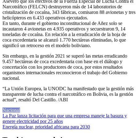
Aseveró que los efectivos de la Fuerza Especial de Lucha Contra el
Narcotráfico (FELCN) destruyeron más de 14 laboratorios de
cristalización de cocaína, 343 fábricas, comisaron 88 avionetas y tres
helicópteros en 6.433 operativos ejecutados.
En tanto, durante el gobierno inconstitucional de Añez solo se
incautaron 4 avionetas en 4.935 operativos y secuestraron 9, 14
toneladas de cocaína. En relación a la erradicación de la hoja de
coca excedentaria se alcanzó 1.770 hectáreas eliminadas, lo que
significó un retroceso en el modelo boliviano.
Sin embargo, en la gestión 2021 se superó las metas erradicando
9.457 hectáreas de coca excedentaria con base en el diálogo y
concertación con los productores de coca, por estos resultados
organismos internacionales reconocieron el trabajo del Gobierno
nacional.
“La Unión Europea, la UNODC ha manifestado que la gestión más
transparente de lucha contra el narcotráfico en Bolivia, es la gestión
actual”, resaltó Del Castillo. /ABI
Nacional
Navegación
La Paz lanza licitación para que una empresa maneje la basura y
genere electricidad por 25 años
de
Energía nuclear, prioridad africana para 2030
entradas