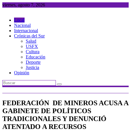
Saltar
viernes, agosto 7, 2026
al
contenido
Local
Nacional
Internacional
Crónicas del Sur
Salud
USFX
Cultura
Educación
Deporte
Justicia
Opinión
FEDERACIÓN DE MINEROS ACUSA A
GABINETE DE POLÍTICOS
TRADICIONALES Y DENUNCIÓ
ATENTADO A RECURSOS