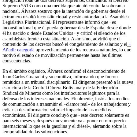
abrogación total de dos decretos supremos, calificando al Decreto
Supremo 5513 como una medida que atentó contra la soberanía
nacional. Álvarez sostuvo que la intención de gobernar desde el
extranjero resultó inconstitucional y restó autoridad a la Asamblea
Legislativa Plurinacional. El representante informó que «es
inconstitucional que él pueda gobernar desde España, desde donde
él ha nacido o desde Estados Unidos» y criticó el silencio de los
asambleístas frente a esta situación. Asimismo, advirtió que el
contenido de los decretos buscó el congelamiento de salarios y el
+
Añadir categoría
aprovechamiento de los recursos naturales, lo que
motivó el estado de movilización permanente hasta las últimas
consecuencias.
En el ámbito orgánico, Álvarez confirmó el desconocimiento de
Juan Carlos Guarachi y su comitiva, informando que fueron
remitidos a un tribunal disciplinario. El dirigente presentó a la nueva
estructura de la Central Obrera Boliviana y de la Federación
Sindical de Mineros como los interlocutores legítimos para la
defensa de los intereses nacionales. Finalmente, instó a los medios
de comunicación a transmitir el «clamor real» de los trabajadores y
evitar la desinformación sobre el impacto de las medidas
económicas. El dirigente concluyó que «este decreto solamente es
para seis meses y después nuevamente va a poner en otro precio
internacional lo que es la gasolina y el diésel», alertando sobre la
temporalidad de las subvenciones.