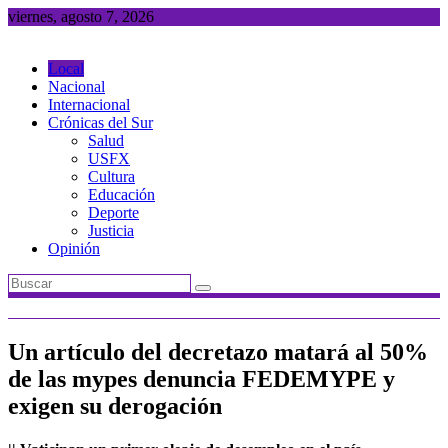
Saltar
viernes, agosto 7, 2026
al
contenido
Local
Nacional
Internacional
Crónicas del Sur
Salud
USFX
Cultura
Educación
Deporte
Justicia
Opinión
Un artículo del decretazo matará al 50%
de las mypes denuncia FEDEMYPE y
exigen su derogación