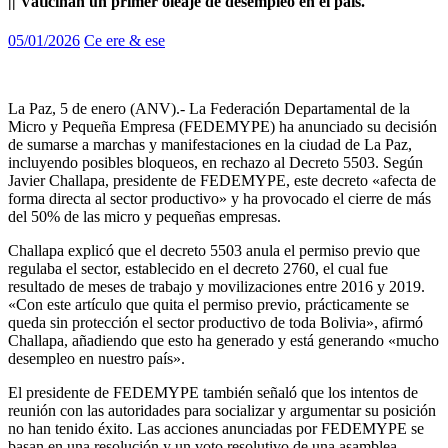
|| Vaticinan un primer oleaje de desempleo en el país.
05/01/2026
Ce ere & ese
La Paz, 5 de enero (ANV).- La Federación Departamental de la
Micro y Pequeña Empresa (FEDEMYPE) ha anunciado su decisión
de sumarse a marchas y manifestaciones en la ciudad de La Paz,
incluyendo posibles bloqueos, en rechazo al Decreto 5503. Según
Javier Challapa, presidente de FEDEMYPE, este decreto «afecta de
forma directa al sector productivo» y ha provocado el cierre de más
del 50% de las micro y pequeñas empresas.
Challapa explicó que el decreto 5503 anula el permiso previo que
regulaba el sector, establecido en el decreto 2760, el cual fue
resultado de meses de trabajo y movilizaciones entre 2016 y 2019.
«Con este artículo que quita el permiso previo, prácticamente se
queda sin protección el sector productivo de toda Bolivia», afirmó
Challapa, añadiendo que esto ha generado y está generando «mucho
desempleo en nuestro país».
El presidente de FEDEMYPE también señaló que los intentos de
reunión con las autoridades para socializar y argumentar su posición
no han tenido éxito. Las acciones anunciadas por FEDEMYPE se
basan en una resolución y un voto resolutivo de una asamblea