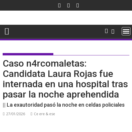
Saltar
al
contenido
Caso n4rcomaletas:
Candidata Laura Rojas fue
internada en una hospital tras
pasar la noche aprehendida
|| La exautoridad pasó la noche en celdas policiales
27/01/2026
Ce ere & ese