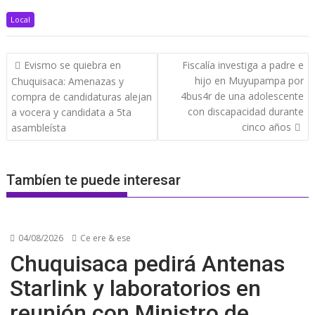
Local
Navegación
Evismo se quiebra en
Fiscalía investiga a padre e
de
hijo en Muyupampa por
Chuquisaca: Amenazas y
entradas
4bus4r de una adolescente
compra de candidaturas alejan
con discapacidad durante
a vocera y candidata a 5ta
cinco años
asambleísta
Tambíen te puede interesar
04/08/2026
Ce ere & ese
Chuquisaca pedirá Antenas
Starlink y laboratorios en
reunión con Ministro de