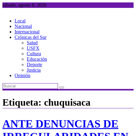
Saltar
sábado, agosto 8, 2026
al
contenido
Local
Nacional
Internacional
Crónicas del Sur
Salud
USFX
Cultura
Educación
Deporte
Justicia
Opinión
Etiqueta:
chuquisaca
ANTE DENUNCIAS DE