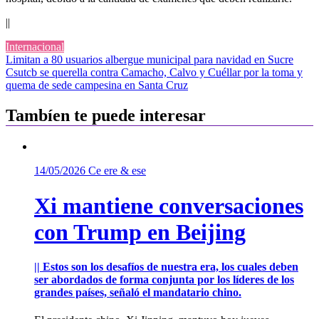
||
Internacional
Navegación
Limitan a 80 usuarios albergue municipal para navidad en Sucre
Csutcb se querella contra Camacho, Calvo y Cuéllar por la toma y
de
quema de sede campesina en Santa Cruz
entradas
Tambíen te puede interesar
14/05/2026
Ce ere & ese
Xi mantiene conversaciones
con Trump en Beijing
|| Estos son los desafíos de nuestra era, los cuales deben
ser abordados de forma conjunta por los líderes de los
grandes países, señaló el mandatario chino.