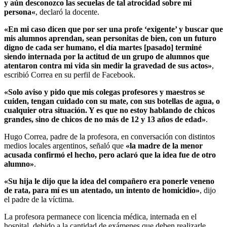
y aún desconozco las secuelas de tal atrocidad sobre mi
persona
«
, declaró la docente.
«En mi caso dicen que por ser una profe ‘exigente’ y buscar que
mis alumnos aprendan, sean personitas de bien, con un futuro
digno de cada ser humano, el día martes [pasado] terminé
siendo internada por la actitud de un grupo de alumnos que
atentaron contra mi vida sin medir la gravedad de sus actos»
,
escribió Correa en su perfil de Facebook.
«Solo aviso y pido que mis colegas profesores y maestros se
cuiden, tengan cuidado con su mate, con sus botellas de agua, o
cualquier otra situación. Y es que no estoy hablando de chicos
grandes, sino de chicos de no más de 12 y 13 años de edad»
.
Hugo Correa, padre de la profesora, en conversación con distintos
medios locales argentinos, señaló que
«la madre de la menor
acusada confirmó el hecho, pero aclaró que la idea fue de otro
alumno»
.
«Su hija le dijo que la idea del compañero era ponerle veneno
de rata, para mí es un atentado, un intento de homicidio»
, dijo
el padre de la víctima.
La profesora permanece con licencia médica, internada en el
hospital, debido a la cantidad de exámenes que deben realizarle.