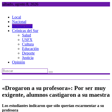
Saltar
sábado, agosto 8, 2026
al
contenido
Local
Nacional
Internacional
Crónicas del Sur
Salud
USFX
Cultura
Educación
Deporte
Justicia
Opinión
«Drogaron a su profesora»: Por ser muy
exigente, alumnos castigaron a su maestra
Los estudiantes indicaron que sólo querían escarmentar a su
profesora