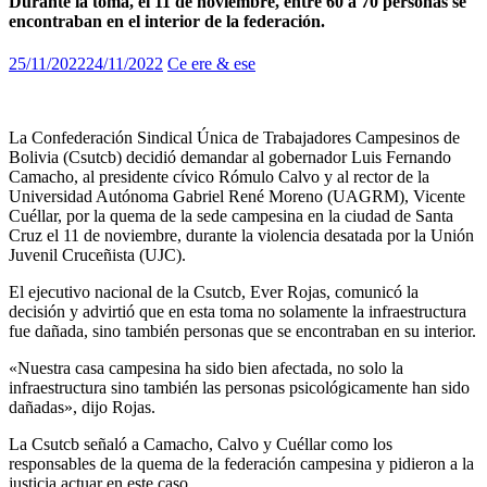
Durante la toma, el 11 de noviembre, entre 60 a 70 personas se
encontraban en el interior de la federación.
25/11/2022
24/11/2022
Ce ere & ese
La Confederación Sindical Única de Trabajadores Campesinos de
Bolivia (Csutcb) decidió demandar al gobernador Luis Fernando
Camacho, al presidente cívico Rómulo Calvo y al rector de la
Universidad Autónoma Gabriel René Moreno (UAGRM), Vicente
Cuéllar, por la quema de la sede campesina en la ciudad de Santa
Cruz el 11 de noviembre, durante la violencia desatada por la Unión
Juvenil Cruceñista (UJC).
El ejecutivo nacional de la Csutcb, Ever Rojas, comunicó la
decisión y advirtió que en esta toma no solamente la infraestructura
fue dañada, sino también personas que se encontraban en su interior.
«Nuestra casa campesina ha sido bien afectada, no solo la
infraestructura sino también las personas psicológicamente han sido
dañadas», dijo Rojas.
La Csutcb señaló a Camacho, Calvo y Cuéllar como los
responsables de la quema de la federación campesina y pidieron a la
justicia actuar en este caso.