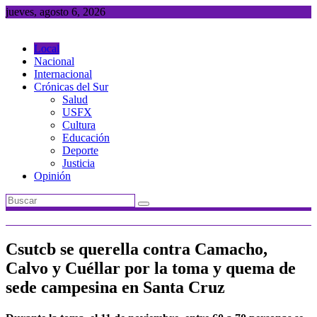
Saltar
jueves, agosto 6, 2026
al
contenido
Local
Nacional
Internacional
Crónicas del Sur
Salud
USFX
Cultura
Educación
Deporte
Justicia
Opinión
Csutcb se querella contra Camacho,
Calvo y Cuéllar por la toma y quema de
sede campesina en Santa Cruz