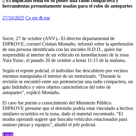
|| El implicado tenía en su poder una radio compactera y
herramientas presuntamente usadas para el robo de autopartes
27/10/2025
Ce ere & ese
Sucre, 27 de octubre (ANV).- El director departamental de
DIPROVE, coronel Cristian Montaño, informó sobre la aprehensión
de una persona identificada con las iniciales H.D.D., quien fue
sorprendida al interior de un vehículo en inmediaciones de la zona
Yura Yurac, el pasado 20 de octubre a horas 11:15 de la mañana..
Según el reporte policial, el individuo fue descubierto por vecinos
mientras manipulaba el interior de un motorizado. “Durante la
revisión se encontró entre sus pertenencias una radio compactera, un
gato hidráulico y otros objetos característicos del robo de
autopartes”, explicó Montaño.
El caso fue puesto a conocimiento del Ministerio Público.
DIPROVE presume que el detenido podría estar vinculado a hechos
similares ocurridos en la zona, dado el material encontrado. “El
modus operandi sugiere que buscaba vehículos estacionados para
sustraer piezas y equipos”, añadió el jefe policial.
Local