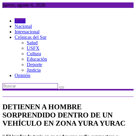
Saltar
jueves, agosto 6, 2026
al
contenido
Local
Nacional
Internacional
Crónicas del Sur
Salud
USFX
Cultura
Educación
Deporte
Justicia
Opinión
DETIENEN A HOMBRE
SORPRENDIDO DENTRO DE UN
VEHÍCULO EN ZONA YURA YURAC