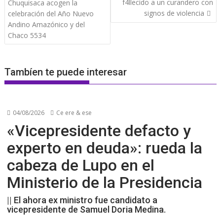
de
f4llecido a un curandero con
Chuquisaca acogen la
entradas
signos de violencia
celebración del Año Nuevo
Andino Amazónico y del
Chaco 5534
Tambíen te puede interesar
04/08/2026
Ce ere & ese
«Vicepresidente defacto y
experto en deuda»: rueda la
cabeza de Lupo en el
Ministerio de la Presidencia
|| El ahora ex ministro fue candidato a
vicepresidente de Samuel Doria Medina.