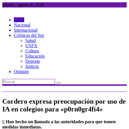
Saltar
sábado, agosto 8, 2026
al
contenido
Local
Nacional
Internacional
Crónicas del Sur
Salud
USFX
Cultura
Educación
Deporte
Justicia
Opinión
Cordero expresa preocupación por uso de
IA en colegios para «p0rn0gr4fí4»
|| Han hecho un llamado a las autoridades para que tomen
medidas inmediatas.