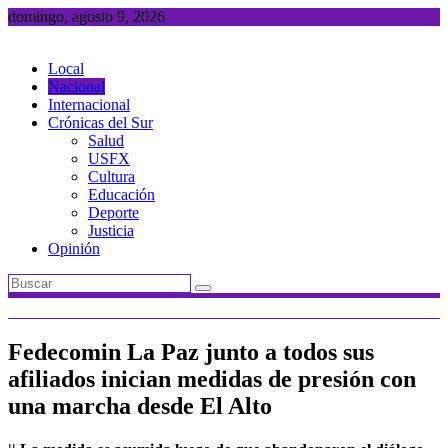
Saltar
domingo, agosto 9, 2026
al
contenido
Local
Nacional
Internacional
Crónicas del Sur
Salud
USFX
Cultura
Educación
Deporte
Justicia
Opinión
Fedecomin La Paz junto a todos sus
afiliados inician medidas de presión con
una marcha desde El Alto