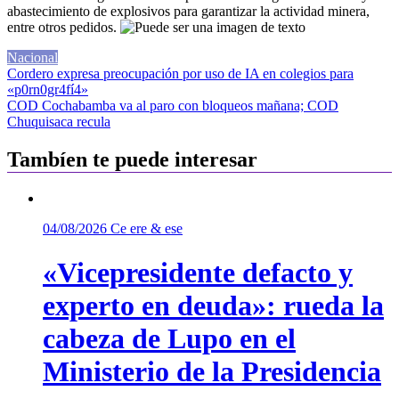
abastecimiento de explosivos para garantizar la actividad minera,
entre otros pedidos.
Nacional
Navegación
Cordero expresa preocupación por uso de IA en colegios para
«p0rn0gr4fí4»
de
COD Cochabamba va al paro con bloqueos mañana; COD
entradas
Chuquisaca recula
Tambíen te puede interesar
04/08/2026
Ce ere & ese
«Vicepresidente defacto y
experto en deuda»: rueda la
cabeza de Lupo en el
Ministerio de la Presidencia