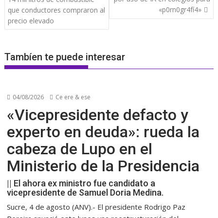
entradas
«p0rn0gr4fí4»
que conductores compraron al
precio elevado
Tambíen te puede interesar
04/08/2026
Ce ere & ese
«Vicepresidente defacto y
experto en deuda»: rueda la
cabeza de Lupo en el
Ministerio de la Presidencia
|| El ahora ex ministro fue candidato a
vicepresidente de Samuel Doria Medina.
Sucre, 4 de agosto (ANV).- El presidente Rodrigo Paz