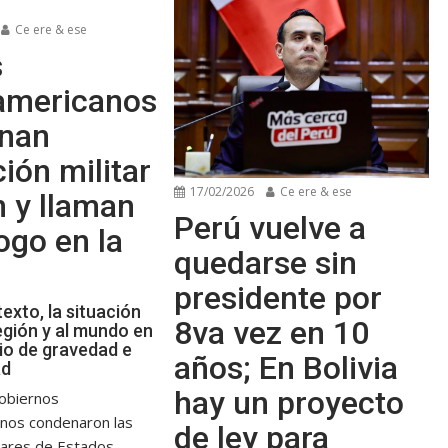
Ce ere & ese
s
oamericanos
nan
ión militar
17/02/2026
Ce ere & ese
n y llaman
Perú vuelve a
logo en la
quedarse sin
presidente por
texto, la situación
8va vez en 10
egión y al mundo en
io de gravedad e
años; En Bolivia
ad
hay un proyecto
obiernos
anos condenaron las
de ley para
itares de Estados