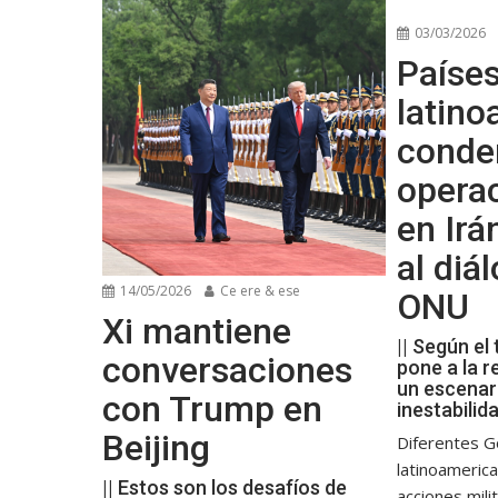
03/03/2026
Paíse
latin
conde
operac
en Irá
al diá
14/05/2026
Ce ere & ese
ONU
Xi mantiene
|| Según el 
conversaciones
pone a la r
un escenar
con Trump en
inestabilid
Beijing
Diferentes G
latinoameric
|| Estos son los desafíos de
acciones mil