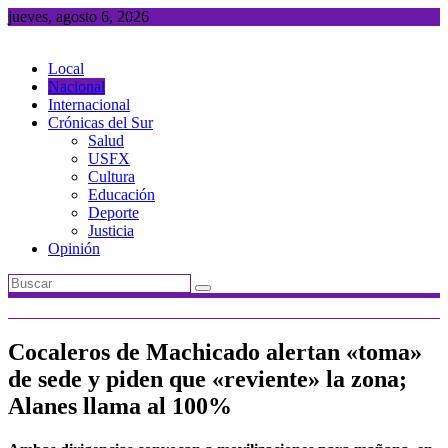
Saltar
jueves, agosto 6, 2026
al
contenido
Local
Nacional
Internacional
Crónicas del Sur
Salud
USFX
Cultura
Educación
Deporte
Justicia
Opinión
Cocaleros de Machicado alertan «toma»
de sede y piden que «reviente» la zona;
Alanes llama al 100%