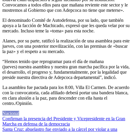
Convocamos a todos ellos para que mañana reviente este sector y le
mostremos al Gobierno que con Adepcoca no tiene que meterse».
El denominado Comité de Autodefensa, por su lado, que también
apoya a la facción de Machicado, expresó que les queda velar por su
mercado. Incluso teme la «toma» para esta noche.
Alanes, por su parte, ratificó la realización de una asamblea para este
jueves, con una posterior movilización, con las premisas de «buscar
la paz» y el respeto a su mercado.
“Hemos tenido que reprogramar para el día de mañana
(jueves) nuestra asamblea y nuestra gran marcha pacífica por la vida,
el desarrollo, el progreso y, fundamentalmente, por la legalidad que
preside nuestra directiva de Adepcoca departamental”, indicó.
La asamblea fue pactada para los 8:00, Villa El Carmen. De acuerdo
con la convocatoria, cada afiliado deberá portar una bandera blanca,
en clara alusión a la paz, para descender con ella hasta el
centro./Opinión.
Nacional
Navegación
Confirman la presencia del Presidente y Vicepresidente en la Gran
Marcha en defensa de la democracia
de
Santa Cruz: abuelastro fue enviado a la cárcel por violar a una