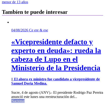
entradas
menor de 13 años
Tambíen te puede interesar
04/08/2026
Ce ere & ese
«Vicepresidente defacto y
experto en deuda»: rueda la
cabeza de Lupo en el
Ministerio de la Presidencia
|| El ahora ex ministro fue candidato a vicepresidente de
Samuel Doria Medina.
Sucre, 4 de agosto (ANV).- El presidente Rodrigo Paz Pereira
anunció este lunes una reestructuración del...
Nacional