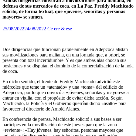
Ambas dirigencias convocan a movilizaciones para mañana, en
defensa de sus mercados de coca, en La Paz. Freddy Machicado
solicitó, de forma textual, que «jóvenes, señoritas y personas
mayores» se sumen.
25/08/2022
24/08/2022
Ce ere & ese
Dos dirigencias que funcionan paralelamente en Adepcoca alistan
sus movilizaciones para mañana, en una jornada que, a priori, se
presenta con total incertidumbre. Y es que ambas alas chocan sus
posiciones y se disputan el dominio de la comercialización de la hoja
de coca.
En dicho sentido, el frente de Freddy Machicado advirtió este
miércoles que teme un «atentado» y una «toma» del edificio de
Adepcoca, por lo que convocó a «jóvenes, señoritas y mayores» a
entrar en vigilia, con el propósito de evitar dicha acción. Según
Machicado, la Policía y el Gobierno querrían dicho «asalto» para
favorecer al directorio de Arnold Alanes.
En conferencia de prensa, Machicado solicitó a sus bases a ser
partícipes en la movilización de este jueves para que la zona
«reviente»: «Hay jóvenes, hay señoritas, personas mayores que
todavía están dispuestos a seguir luchando por su institución.