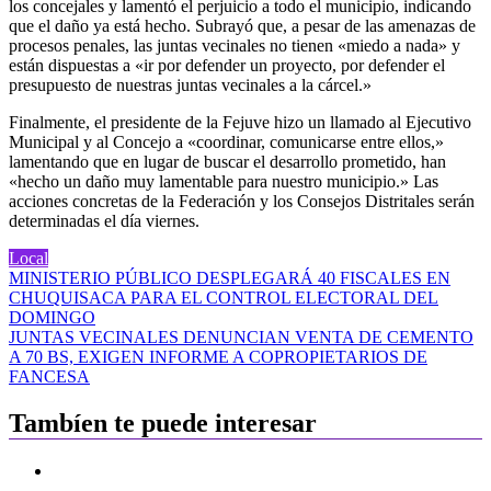
los concejales y lamentó el perjuicio a todo el municipio, indicando
que el daño ya está hecho. Subrayó que, a pesar de las amenazas de
procesos penales, las juntas vecinales no tienen «miedo a nada» y
están dispuestas a «ir por defender un proyecto, por defender el
presupuesto de nuestras juntas vecinales a la cárcel.»
Finalmente, el presidente de la Fejuve hizo un llamado al Ejecutivo
Municipal y al Concejo a «coordinar, comunicarse entre ellos,»
lamentando que en lugar de buscar el desarrollo prometido, han
«hecho un daño muy lamentable para nuestro municipio.» Las
acciones concretas de la Federación y los Consejos Distritales serán
determinadas el día viernes.
Local
Navegación
MINISTERIO PÚBLICO DESPLEGARÁ 40 FISCALES EN
CHUQUISACA PARA EL CONTROL ELECTORAL DEL
de
DOMINGO
entradas
JUNTAS VECINALES DENUNCIAN VENTA DE CEMENTO
A 70 BS, EXIGEN INFORME A COPROPIETARIOS DE
FANCESA
Tambíen te puede interesar