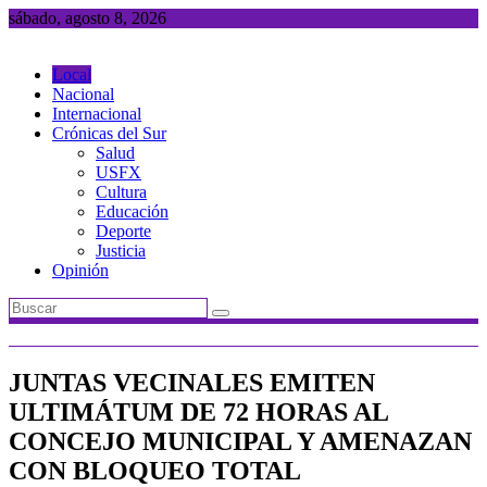
Saltar
sábado, agosto 8, 2026
al
contenido
Local
Nacional
Internacional
Crónicas del Sur
Salud
USFX
Cultura
Educación
Deporte
Justicia
Opinión
JUNTAS VECINALES EMITEN
ULTIMÁTUM DE 72 HORAS AL
CONCEJO MUNICIPAL Y AMENAZAN
CON BLOQUEO TOTAL