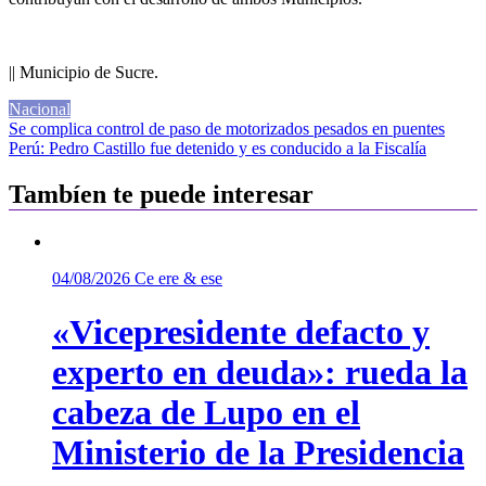
|| Municipio de Sucre.
Nacional
Navegación
Se complica control de paso de motorizados pesados en puentes
Perú: Pedro Castillo fue detenido y es conducido a la Fiscalía
de
entradas
Tambíen te puede interesar
04/08/2026
Ce ere & ese
«Vicepresidente defacto y
experto en deuda»: rueda la
cabeza de Lupo en el
Ministerio de la Presidencia