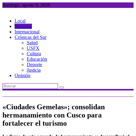
Saltar
domingo, agosto 9, 2026
al
contenido
Local
Nacional
Internacional
Crónicas del Sur
Salud
USFX
Cultura
Educación
Deporte
Justicia
Opinión
«Ciudades Gemelas»; consolidan
hermanamiento con Cusco para
fortalecer el turismo