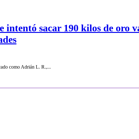
intentó sacar 190 kilos de oro va
ades
cado como Adrián L. R.,...