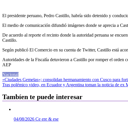
El presidente peruano, Pedro Castillo, habría sido detenido y conducid
El medio de comunicación difundió imágenes donde se aprecia a Castill
De acuerdo al reporte el recinto donde la autoridad peruana se encuentr
Castillo.
Según publicó El Comercio en su cuenta de Twitter, Castillo está aco
Autoridades de la Fiscalía detuvieron a Castillo por romper el orden 
AEP
Nacional
Navegación
«Ciudades Gemelas»; consolidan hermanamiento con Cusco para forta
Tras polémico video, en Ecuador y Argentina toman la noticia de ex M
de
entradas
Tambíen te puede interesar
04/08/2026
Ce ere & ese