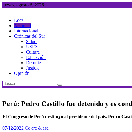
Saltar
jueves, agosto 6, 2026
al
contenido
Local
Nacional
Internacional
Crónicas del Sur
Salud
USFX
Cultura
Educación
Deporte
Justicia
Opinión
Perú: Pedro Castillo fue detenido y es cond
El Congreso de Perú destituyó al presidente del país, Pedro Casti
07/12/2022
Ce ere & ese