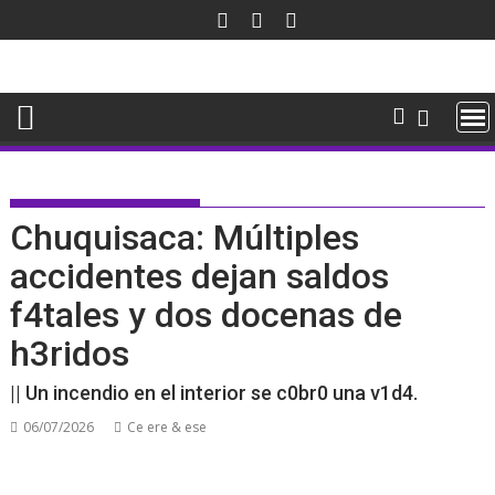
Saltar
al
contenido
Chuquisaca: Múltiples
accidentes dejan saldos
f4tales y dos docenas de
h3ridos
|| Un incendio en el interior se c0br0 una v1d4.
06/07/2026
Ce ere & ese