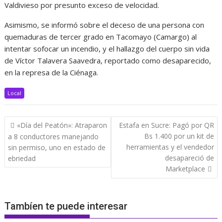
Valdivieso por presunto exceso de velocidad.
Asimismo, se informó sobre el deceso de una persona con
quemaduras de tercer grado en Tacomayo (Camargo) al
intentar sofocar un incendio, y el hallazgo del cuerpo sin vida
de Víctor Talavera Saavedra, reportado como desaparecido,
en la represa de la Ciénaga.
Local
Navegación
«Día del Peatón»: Atraparon
Estafa en Sucre: Pagó por QR
de
Bs 1.400 por un kit de
a 8 conductores manejando
entradas
herramientas y el vendedor
sin permiso, uno en estado de
desapareció de
ebriedad
Marketplace
Tambíen te puede interesar