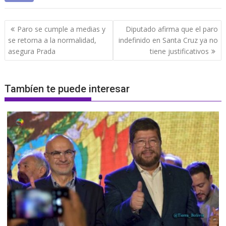
Navegación
Paro se cumple a medias y
Diputado afirma que el paro
de
se retorna a la normalidad,
indefinido en Santa Cruz ya no
entradas
asegura Prada
tiene justificativos
Tambíen te puede interesar