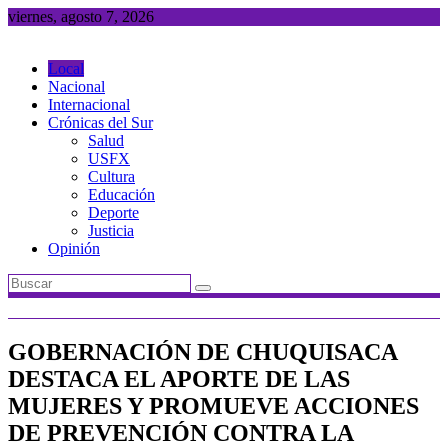
Saltar
viernes, agosto 7, 2026
al
contenido
Local
Nacional
Internacional
Crónicas del Sur
Salud
USFX
Cultura
Educación
Deporte
Justicia
Opinión
GOBERNACIÓN DE CHUQUISACA
DESTACA EL APORTE DE LAS
MUJERES Y PROMUEVE ACCIONES
DE PREVENCIÓN CONTRA LA