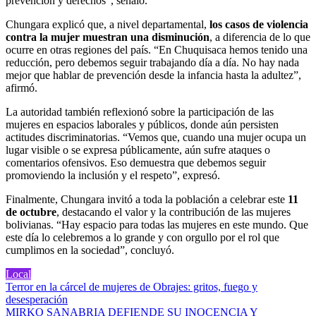
prevención y derechos”, señaló.
Chungara explicó que, a nivel departamental,
los casos de violencia
contra la mujer muestran una disminución
, a diferencia de lo que
ocurre en otras regiones del país. “En Chuquisaca hemos tenido una
reducción, pero debemos seguir trabajando día a día. No hay nada
mejor que hablar de prevención desde la infancia hasta la adultez”,
afirmó.
La autoridad también reflexionó sobre la participación de las
mujeres en espacios laborales y públicos, donde aún persisten
actitudes discriminatorias. “Vemos que, cuando una mujer ocupa un
lugar visible o se expresa públicamente, aún sufre ataques o
comentarios ofensivos. Eso demuestra que debemos seguir
promoviendo la inclusión y el respeto”, expresó.
Finalmente, Chungara invitó a toda la población a celebrar este
11
de octubre
, destacando el valor y la contribución de las mujeres
bolivianas. “Hay espacio para todas las mujeres en este mundo. Que
este día lo celebremos a lo grande y con orgullo por el rol que
cumplimos en la sociedad”, concluyó.
Local
Navegación
Terror en la cárcel de mujeres de Obrajes: gritos, fuego y
desesperación
de
MIRKO SANABRIA DEFIENDE SU INOCENCIA Y