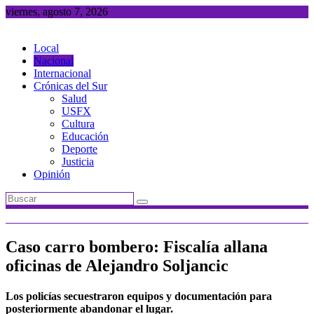
Saltar
viernes, agosto 7, 2026
al
contenido
Local
Nacional
Internacional
Crónicas del Sur
Salud
USFX
Cultura
Educación
Deporte
Justicia
Opinión
Caso carro bombero: Fiscalía allana
oficinas de Alejandro Soljancic
Los policías secuestraron equipos y documentación para
posteriormente abandonar el lugar.