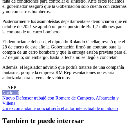
falta de condiciones para controlar el siniestro. Ante estos reclamos
el gobernador aseguró que la Gobernación solo cuenta con cisternas
y no con carros bomberos.
Posteriormente los asambleístas departamentales denunciaron que en
octubre de 2021 se aprobó un presupuesto de Bs 1,7 millones para
la compra de un carro bombero.
El denunciante del caso, el diputado Rolando Cuellar, reveló que el
28 de enero de este año la Gobernación firmó un contrato para la
compra de un carro bombero y que la entrega estaba prevista para el
27 de junio; sin embargo, hasta la fecha no se llegó a concretar.
Además, el legislador advirtió que podría tratarse de una compañía
fantasma, porque la empresa RM Representaciones no estaría
autorizada para la venta de vehículos.
|| AEP
Nacional
Navegación
Nuevo Defensor trabajó con Romero de Campero, Albarracín y
Villena
de
Un excomandante policial sería el autor intelectual de un atraco
entradas
Tambíen te puede interesar