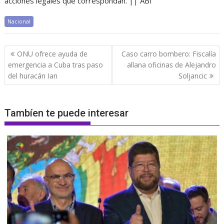
acciones legales que correspondan. || ABI
Nacional
Navegación
ONU ofrece ayuda de
Caso carro bombero: Fiscalía
de
emergencia a Cuba tras paso
allana oficinas de Alejandro
entradas
del huracán Ian
Soljancic
Tambíen te puede interesar