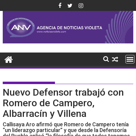
Saltar
al
contenido
Nuevo Defensor trabajó con
Romero de Campero,
Albarracín y Villena
Callisaya Aro afirmó que Romero de Campero tenía
“un liderazgo particular” y que desde la Defensoría
del Pueblo aplicó “la filosofía de que todos tenemos