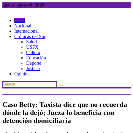
Saltar
jueves, agosto 6, 2026
al
contenido
Local
Nacional
Internacional
Crónicas del Sur
Salud
USFX
Cultura
Educación
Deporte
Justicia
Opinión
Caso Betty: Taxista dice que no recuerda
dónde la dejó; Jueza lo beneficia con
detención domiciliaria