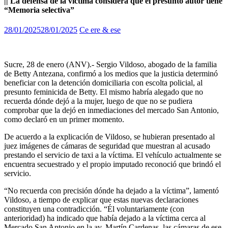
|| La defensa de la víctima considera que el presunto autor tiene
“Memoria selectiva”
28/01/2025
28/01/2025
Ce ere & ese
Sucre, 28 de enero (ANV).- Sergio Vildoso, abogado de la familia
de Betty Antezana, confirmó a los medios que la justicia determinó
beneficiar con la detención domiciliaria con escolta policial, al
presunto feminicida de Betty. El mismo habría alegado que no
recuerda dónde dejó a la mujer, luego de que no se pudiera
comprobar que la dejó en inmediaciones del mercado San Antonio,
como declaró en un primer momento.
De acuerdo a la explicación de Vildoso, se hubieran presentado al
juez imágenes de cámaras de seguridad que muestran al acusado
prestando el servicio de taxi a la víctima. El vehículo actualmente se
encuentra secuestrado y el propio imputado reconoció que brindó el
servicio.
“No recuerda con precisión dónde ha dejado a la víctima”, lamentó
Vildoso, a tiempo de explicar que estas nuevas declaraciones
constituyen una contradicción. “Él voluntariamente (con
anterioridad) ha indicado que había dejado a la víctima cerca al
Mercado San Antonio en la av. Martín Cardenas, las cámaras de ese