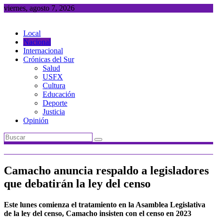
Saltar
viernes, agosto 7, 2026
al
contenido
Local
Nacional
Internacional
Crónicas del Sur
Salud
USFX
Cultura
Educación
Deporte
Justicia
Opinión
Camacho anuncia respaldo a legisladores
que debatirán la ley del censo
Este lunes comienza el tratamiento en la Asamblea Legislativa
de la ley del censo, Camacho insisten con el censo en 2023