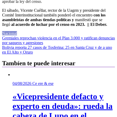
aprobar la ley del censo.
El sábado, Vicente Cuéllar, rector de la Uagrm y presidente del
Comité Interinstitucional también ponderó el encuentro
con los
asambleístas de ambas tiendas políticas y
manifestó que se
llegó
al acuerdo de luchar por el censo en 2023. || El Deber.
Nacional
Navegación
Gremiales reprochan violencia en el Plan 3.000 y ratifican denuncias
por saqueos y agresiones
de
Bolivia reporta 27 casos de Tosferina: 25 en Santa Cruz y de a uno
entradas
en El Alto y Oruro
Tambíen te puede interesar
04/08/2026
Ce ere & ese
«Vicepresidente defacto y
experto en deuda»: rueda la
cabeza de Lupo en el