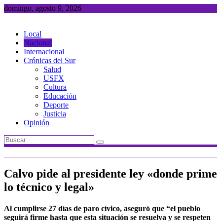
Saltar
domingo, agosto 9, 2026
al
contenido
Local
Nacional
Internacional
Crónicas del Sur
Salud
USFX
Cultura
Educación
Deporte
Justicia
Opinión
Calvo pide al presidente ley «donde prime
lo técnico y legal»
Al cumplirse 27 días de paro cívico, aseguró que “el pueblo
seguirá firme hasta que esta situación se resuelva y se respeten