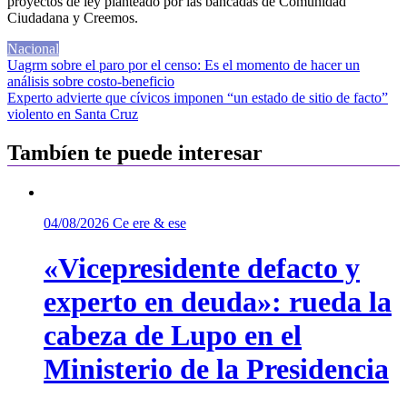
proyectos de ley planteado por las bancadas de Comunidad
Ciudadana y Creemos.
Nacional
Navegación
Uagrm sobre el paro por el censo: Es el momento de hacer un
análisis sobre costo-beneficio
de
Experto advierte que cívicos imponen “un estado de sitio de facto”
entradas
violento en Santa Cruz
Tambíen te puede interesar
04/08/2026
Ce ere & ese
«Vicepresidente defacto y
experto en deuda»: rueda la
cabeza de Lupo en el
Ministerio de la Presidencia