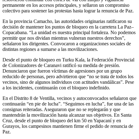
permanente en los accesos principales, y sellaron un compromiso
colectivo para sostener las protestas hasta lograr la renuncia de Paz.
En la provincia Camacho, las autoridades originarias ratificaron su
decisión de mantener los puntos de bloqueo en la carretera La Paz–
Copacabana. “La unidad es nuestra principal fortaleza. No podemos
permitir que nos dividan mientras vulneran nuestros derechos”,
señalaron los dirigentes. Convocaron a organizaciones sociales de
distintas regiones a sumarse a las movilizaciones.
Desde el punto de bloqueo en Turku Kala, la Federación Provincial
de Colonizadores de Caranavi ratificó su medida de presión.
Denunciaron que fueron víctimas de agresiones por un grupo
reducido de personas, pero advirtieron que “no se trata de todos los
vecinos, sino de algunos individuos con actitudes vandálicas”. Pese
a los incidentes, continuarán con el bloqueo indefinido.
En el Distrito 8 de Ventilla, vecinos y autoconvocados señalaron que
continuarán “en pie de lucha”. “Seguimos en lucha”, fue una de las
consignas reiteradas. Aseguraron que no se replegarán y que
mantendrán la movilización hasta alcanzar sus objetivos. En Santa
Cruz, desde el punto de bloqueo del km 50 en Yapacaní y en
Gurayos, los campesinos mantienen firme el pedido de renuncia de
Paz.