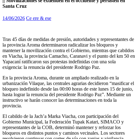
|| Movilizaciones se extienden en el occidente y persisten en
Santa Cruz
14/06/2026
Ce ere & ese
Tras 45 días de medidas de presión, autoridades y representantes de
la provincia Aroma determinaron radicalizar los bloqueos y
mantener la movilización contra el Gobierno, mientras que cabildos
en Viacha, la provincia Camacho, Caranavi y el punto del km 50 en
Yapacaní ratificaron sus protestas indefinidas con una sola
exigencia: la renuncia del presidente Rodrigo Paz.
En la provincia Aroma, durante un ampliado realizado en la
urbanización Vilaque, las centrales agrarias decidieron “masificar el
bloqueo indefinido desde las 00:00 horas de este lunes 15 de junio,
hasta lograr la renuncia del presidente Rodrigo Paz”. Mediante un
instructivo se harán conocer las determinaciones en toda la
provincia.
El cabildo de la Jach’a Marka Viacha, con participación del
Gobierno Municipal, la Federación Tupak Katari, SIMACO y
representantes de la COB, determinó mantener y reforzar los
bloqueos en distintos puntos y caminos vecinales. Los sectores
resolvieron continuar con cortes de vía con zanjas y vigilancia