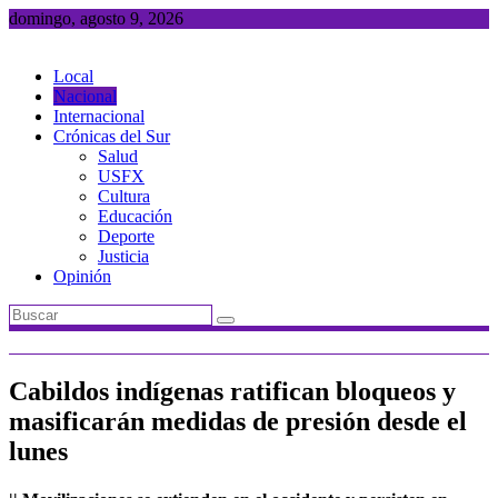
Saltar
domingo, agosto 9, 2026
al
contenido
Local
Nacional
Internacional
Crónicas del Sur
Salud
USFX
Cultura
Educación
Deporte
Justicia
Opinión
Cabildos indígenas ratifican bloqueos y
masificarán medidas de presión desde el
lunes