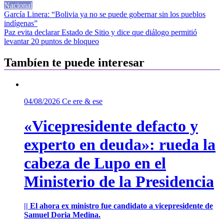
Nacional
Navegación
García Linera: “Bolivia ya no se puede gobernar sin los pueblos
indígenas”
de
Paz evita declarar Estado de Sitio y dice que diálogo permitió
entradas
levantar 20 puntos de bloqueo
Tambíen te puede interesar
04/08/2026
Ce ere & ese
«Vicepresidente defacto y
experto en deuda»: rueda la
cabeza de Lupo en el
Ministerio de la Presidencia
|| El ahora ex ministro fue candidato a vicepresidente de
Samuel Doria Medina.