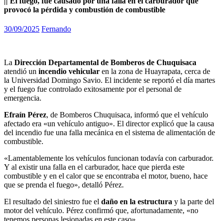
|| El fuego, fue causado por una falla en el carburador que
provocó la pérdida y combustión de combustible
30/09/2025
Fernando
La
Dirección Departamental de Bomberos de Chuquisaca
atendió un
incendio vehicular
en la zona de Huayrapata, cerca de
la Universidad Domingo Savio. El incidente se reportó el día martes
y el fuego fue controlado exitosamente por el personal de
emergencia.
Efraín Pérez
, de Bomberos Chuquisaca, informó que el vehículo
afectado era «un vehículo antiguo». El director explicó que la causa
del incendio fue una falla mecánica en el sistema de alimentación de
combustible.
«Lamentablemente los vehículos funcionan todavía con carburador.
Y al existir una falla en el carburador, hace que pierda este
combustible y en el calor que se encontraba el motor, bueno, hace
que se prenda el fuego», detalló Pérez.
El resultado del siniestro fue el
daño en la estructura
y la parte del
motor del vehículo. Pérez confirmó que, afortunadamente, «no
tenemos personas lesionadas en este caso».