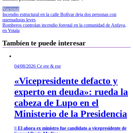
Nacional
Navegación
Incendio estructural en la calle Bolívar deja dos personas con
quemaduras leves
de
Bomberos controlan incendio forestal en la comunidad de Anfaya,
entradas
en Yotala
Tambíen te puede interesar
04/08/2026
Ce ere & ese
«Vicepresidente defacto y
experto en deuda»: rueda la
cabeza de Lupo en el
Ministerio de la Presidencia
|| El ahora ex ministro fue candidato a vicepresidente de