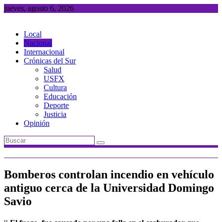
Saltar
jueves, agosto 6, 2026
al
contenido
Local
Nacional
Internacional
Crónicas del Sur
Salud
USFX
Cultura
Educación
Deporte
Justicia
Opinión
Bomberos controlan incendio en vehículo
antiguo cerca de la Universidad Domingo
Savio