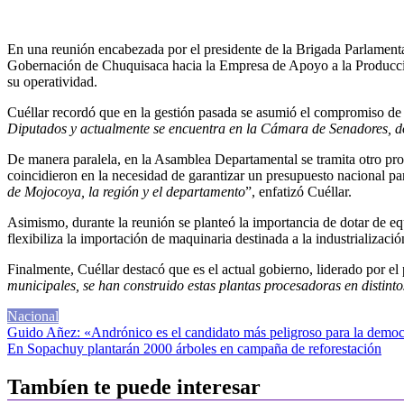
En una reunión encabezada por el presidente de la Brigada Parlamentar
Gobernación de Chuquisaca hacia la Empresa de Apoyo a la Producción
su operatividad.
Cuéllar recordó que en la gestión pasada se asumió el compromiso de 
Diputados y actualmente se encuentra en la Cámara de Senadores, do
De manera paralela, en la Asamblea Departamental se tramita otro proye
coincidieron en la necesidad de garantizar un presupuesto nacional para
de Mojocoya, la región y el departamento
”, enfatizó Cuéllar.
Asimismo, durante la reunión se planteó la importancia de dotar de eq
flexibiliza la importación de maquinaria destinada a la industrializac
Finalmente, Cuéllar destacó que es el actual gobierno, liderado por el
municipales, se han construido estas plantas procesadoras en distint
Nacional
Navegación
Guido Añez: «Andrónico es el candidato más peligroso para la democ
En Sopachuy plantarán 2000 árboles en campaña de reforestación
de
entradas
Tambíen te puede interesar