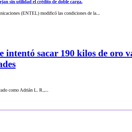
jan sin utilidad el crédito de doble carga.
icaciones (ENTEL) modificó las condiciones de la...
intentó sacar 190 kilos de oro va
ades
cado como Adrián L. R.,...