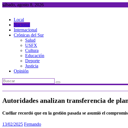
Saltar
sábado, agosto 8, 2026
al
contenido
Local
Nacional
Internacional
Crónicas del Sur
Salud
USFX
Cultura
Educación
Deporte
Justicia
Opinión
Autoridades analizan transferencia de p
Cuéllar recordó que en la gestión pasada se asumió el compromi
13/02/2025
Fernando