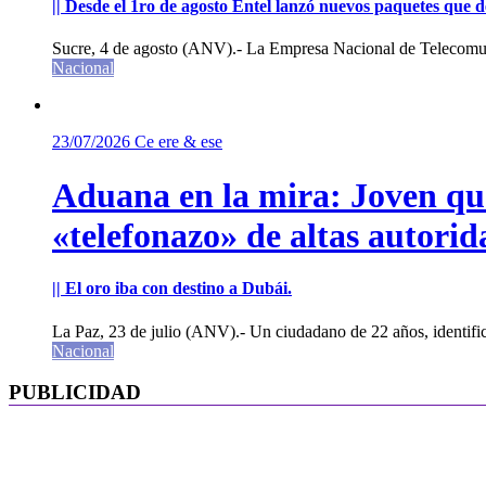
|| Desde el 1ro de agosto Entel lanzó nuevos paquetes que de
Sucre, 4 de agosto (ANV).- La Empresa Nacional de Telecomun
Nacional
23/07/2026
Ce ere & ese
Aduana en la mira: Joven que 
«telefonazo» de altas autorid
|| El oro iba con destino a Dubái.
La Paz, 23 de julio (ANV).- Un ciudadano de 22 años, identifi
Nacional
PUBLICIDAD