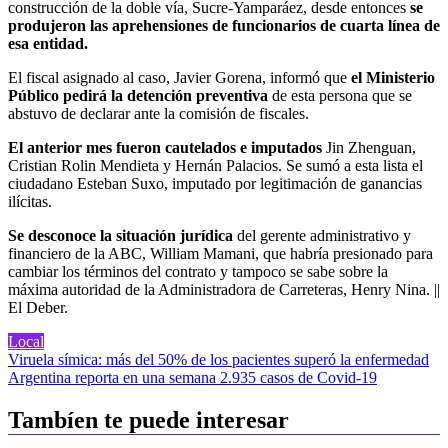
construcción de la doble vía, Sucre-Yamparáez, desde entonces
se
produjeron las aprehensiones de funcionarios de cuarta línea de
esa entidad.
El fiscal asignado al caso, Javier Gorena, informó que
el Ministerio
Público pedirá la detención preventiva
de esta persona que se
abstuvo de declarar ante la comisión de fiscales.
El anterior mes fueron cautelados e imputados
Jin Zhenguan,
Cristian Rolin Mendieta y Hernán Palacios. Se sumó a esta lista el
ciudadano Esteban Suxo, imputado por legitimación de ganancias
ilícitas.
Se desconoce la situación jurídica
del gerente administrativo y
financiero de la ABC, William Mamani, que habría presionado para
cambiar los términos del contrato y tampoco se sabe sobre la
máxima autoridad de la Administradora de Carreteras, Henry Nina. ||
El Deber.
Local
Navegación
Viruela símica: más del 50% de los pacientes superó la enfermedad
Argentina reporta en una semana 2.935 casos de Covid-19
de
entradas
Tambíen te puede interesar