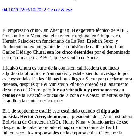
04/10/2022
03/10/2022
Ce ere & ese
El empresario chino, Jin Zhenguan; el exgerente técnico de ABC,
Cristian Rolin Mendieta; el exgerente regional en Chuquisaca,
Hernán Palacios; un funcionario de La Paz, Esteban Suxo; y
finalmente un ex integrante de la comisión de calificación, Juan
Carlos Hidalgo Chura,
son los cinco detenidos
por el denominado
caso, ‘coimas en la ABC’, que se ventila en Sucre.
Hidalgo Chura es parte de la comisión calificadora que luego
adjudicó la obra Sucre-Yamparáez y estaba siendo investigado por
este escándalo. En las últimas horas llegó a Sucre para declarar en su
defensa, después que el Ministerio Público ordenó el allanamiento
de su casa en Oruro, pero
fue aprehendido y permanecerá en
celdas
de la Estación Policial de la zona de Abasto, mientras se fije
la audiencia cautelar este martes.
El 1 de septiembre estalló este escándalo cuando
el diputado
masista, Héctor Arce, denunció
al presidente de la Administradora
Boliviana de Carretera (ABC), Henry Nina, y funcionarios de ese
despacho de haber acordado el pago de una coima de Bs 18
millones con los responsables de la empresa china Chec, por la