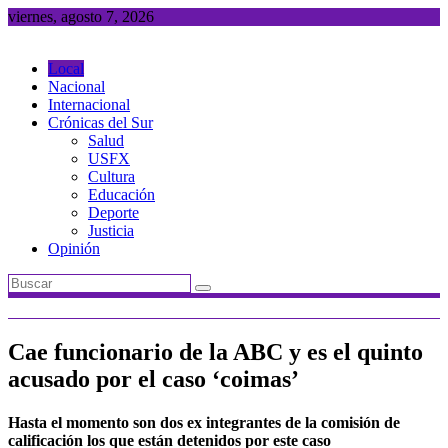
Saltar
viernes, agosto 7, 2026
al
contenido
Local
Nacional
Internacional
Crónicas del Sur
Salud
USFX
Cultura
Educación
Deporte
Justicia
Opinión
Cae funcionario de la ABC y es el quinto
acusado por el caso ‘coimas’
Hasta el momento son dos ex integrantes de la comisión de
calificación los que están detenidos por este caso