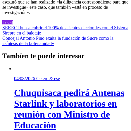
aseguró que se han realizado «la diligencia correspondiente para que
se investigue» este caso, que también «está en proceso de
investigación».
Local
Navegación
SERECI busca cubrir el 100% de asientos electorales con el Sistema
Sirepre en el balotaje
de
Concejal Antonio Pino exalta la fundación de Sucre como la
entradas
«síntesis de la bolivianidad»
Tambíen te puede interesar
04/08/2026
Ce ere & ese
Chuquisaca pedirá Antenas
Starlink y laboratorios en
reunión con Ministro de
Educación