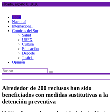
Saltar
sábado, agosto 8, 2026
al
contenido
Local
Nacional
Internacional
Crónicas del Sur
Salud
USFX
Cultura
Educación
Deporte
Justicia
Opinión
Alrededor de 200 reclusos han sido
beneficiados con medidas sustitutivas a la
detención preventiva