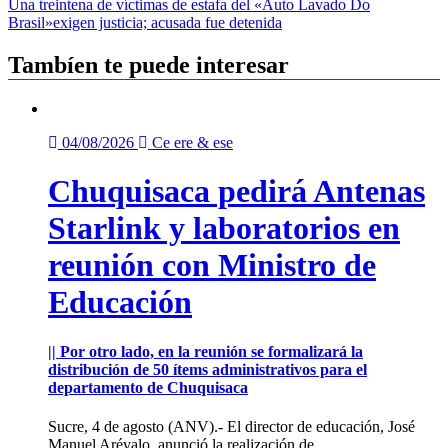
Una treintena de víctimas de estafa del «Auto Lavado Do
entradas
Brasil»exigen justicia; acusada fue detenida
Tambíen te puede interesar
04/08/2026
Ce ere & ese
Chuquisaca pedirá Antenas
Starlink y laboratorios en
reunión con Ministro de
Educación
|| Por otro lado, en la reunión se formalizará la
distribución de 50 ítems administrativos para el
departamento de Chuquisaca
Sucre, 4 de agosto (ANV).- El director de educación, José
Manuel Arévalo, anunció la realización de...