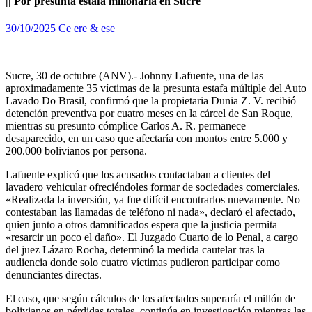
|| Por presunta estafa millonaria en Sucre
30/10/2025
Ce ere & ese
Sucre, 30 de octubre (ANV).- Johnny Lafuente, una de las
aproximadamente 35 víctimas de la presunta estafa múltiple del Auto
Lavado Do Brasil, confirmó que la propietaria Dunia Z. V. recibió
detención preventiva por cuatro meses en la cárcel de San Roque,
mientras su presunto cómplice Carlos A. R. permanece
desaparecido, en un caso que afectaría con montos entre 5.000 y
200.000 bolivianos por persona.
Lafuente explicó que los acusados contactaban a clientes del
lavadero vehicular ofreciéndoles formar de sociedades comerciales.
«Realizada la inversión, ya fue difícil encontrarlos nuevamente. No
contestaban las llamadas de teléfono ni nada», declaró el afectado,
quien junto a otros damnificados espera que la justicia permita
«resarcir un poco el daño». El Juzgado Cuarto de lo Penal, a cargo
del juez Lázaro Rocha, determinó la medida cautelar tras la
audiencia donde solo cuatro víctimas pudieron participar como
denunciantes directas.
El caso, que según cálculos de los afectados superaría el millón de
bolivianos en pérdidas totales, continúa en investigación mientras las