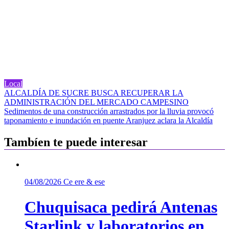
Local
Navegación
ALCALDÍA DE SUCRE BUSCA RECUPERAR LA
ADMINISTRACIÓN DEL MERCADO CAMPESINO
de
Sedimentos de una construcción arrastrados por la lluvia provocó
entradas
taponamiento e inundación en puente Aranjuez aclara la Alcaldía
Tambíen te puede interesar
04/08/2026
Ce ere & ese
Chuquisaca pedirá Antenas
Starlink y laboratorios en