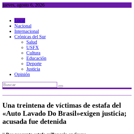
Saltar
jueves, agosto 6, 2026
al
contenido
Local
Nacional
Internacional
Crónicas del Sur
Salud
USFX
Cultura
Educación
Deporte
Justicia
Opinión
Una treintena de víctimas de estafa del
«Auto Lavado Do Brasil»exigen justicia;
acusada fue detenida