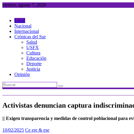
Saltar
viernes, agosto 7, 2026
al
contenido
Local
Nacional
Internacional
Crónicas del Sur
Salud
USFX
Cultura
Educación
Deporte
Justicia
Opinión
Activistas denuncian captura indiscrimina
|| Exigen transparencia y medidas de control poblacional para evi
10/02/2025
Ce ere & ese