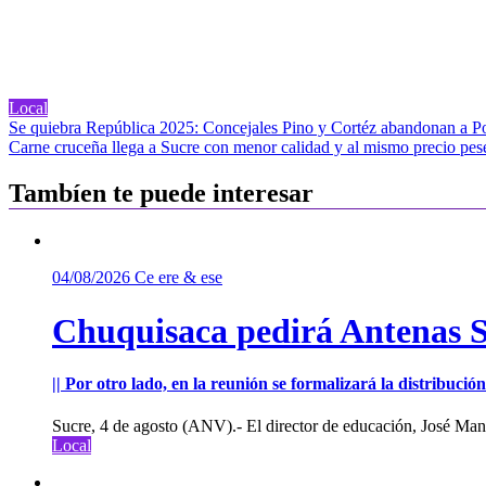
Local
Navegación
Se quiebra República 2025: Concejales Pino y Cortéz abandonan a P
Carne cruceña llega a Sucre con menor calidad y al mismo precio pes
de
entradas
Tambíen te puede interesar
04/08/2026
Ce ere & ese
Chuquisaca pedirá Antenas St
|| Por otro lado, en la reunión se formalizará la distribuc
Sucre, 4 de agosto (ANV).- El director de educación, José Manu
Local