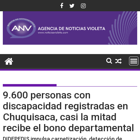
Saltar
al
contenido
9.600 personas con
discapacidad registradas en
Chuquisaca, casi la mitad
recibe el bono departamental
DIDEPEDIS impulsa carnetización, detección de