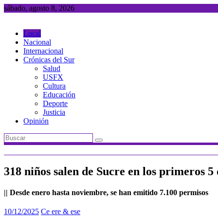
Saltar
sábado, agosto 8, 2026
al
contenido
Local
Nacional
Internacional
Crónicas del Sur
Salud
USFX
Cultura
Educación
Deporte
Justicia
Opinión
318 niños salen de Sucre en los primeros 5 
|| Desde enero hasta noviembre, se han emitido 7.100 permisos
10/12/2025
Ce ere & ese