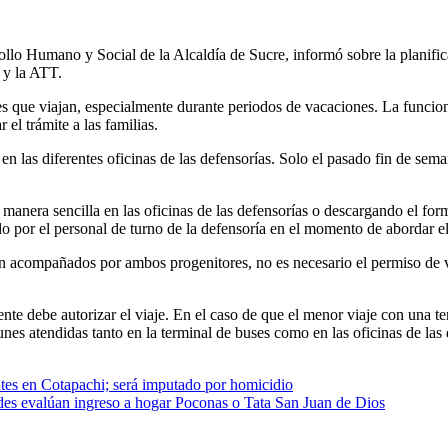
llo Humano y Social de la Alcaldía de Sucre, informó sobre la planific
 y la ATT.
tes que viajan, especialmente durante periodos de vacaciones. La funcion
 el trámite a las familias.
 las diferentes oficinas de las defensorías. Solo el pasado fin de seman
e manera sencilla en las oficinas de las defensorías o descargando el fo
 por el personal de turno de la defensoría en el momento de abordar el
jan acompañados por ambos progenitores, no es necesario el permiso de vi
nte debe autorizar el viaje. En el caso de que el menor viaje con una te
es atendidas tanto en la terminal de buses como en las oficinas de las 
ntes en Cotapachi; será imputado por homicidio
ades evalúan ingreso a hogar Poconas o Tata San Juan de Dios