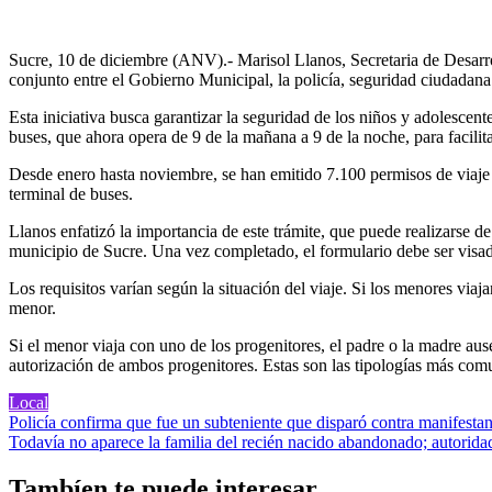
Sucre, 10 de diciembre (ANV).- Marisol Llanos, Secretaria de Desarro
conjunto entre el Gobierno Municipal, la policía, seguridad ciudadana
Esta iniciativa busca garantizar la seguridad de los niños y adolescen
buses, que ahora opera de 9 de la mañana a 9 de la noche, para facilitar
Desde enero hasta noviembre, se han emitido 7.100 permisos de viaje en
terminal de buses.
Llanos enfatizó la importancia de este trámite, que puede realizarse d
municipio de Sucre. Una vez completado, el formulario debe ser visado
Los requisitos varían según la situación del viaje. Si los menores via
menor.
Si el menor viaja con uno de los progenitores, el padre o la madre ause
autorización de ambos progenitores. Estas son las tipologías más comun
Local
Navegación
Policía confirma que fue un subteniente que disparó contra manifesta
Todavía no aparece la familia del recién nacido abandonado; autorid
de
entradas
Tambíen te puede interesar