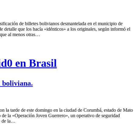
lsificación de billetes bolivianos desmantelada en el municipio de
 detalle que los hacía «idénticos» a los originales, según informó el
 y que al menos otras…
id0 en Brasil
 boliviana.
eron la tarde de este domingo en la ciudad de Corumbá, estado de Mato
co de la «Operación Joven Guerrero», un operativo de seguridad
te de la…