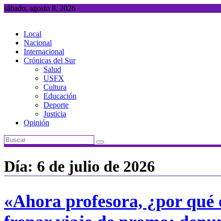
Saltar
sábado, agosto 8, 2026
al
contenido
Local
Nacional
Internacional
Crónicas del Sur
Salud
USFX
Cultura
Educación
Deporte
Justicia
Opinión
Día:
6 de julio de 2026
«Ahora profesora, ¿por qué 