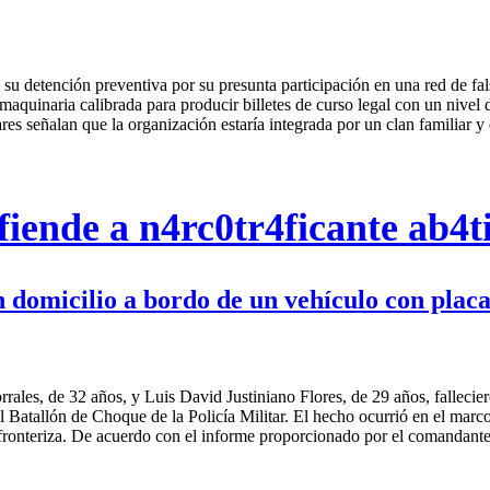
ó su detención preventiva por su presunta participación en una red de fa
uinaria calibrada para producir billetes de curso legal con un nivel de
nares señalan que la organización estaría integrada por un clan familiar
iende a n4rc0tr4ficante ab4t
n domicilio a bordo de un vehículo con placa
ales, de 32 años, y Luis David Justiniano Flores, de 29 años, falleci
el Batallón de Choque de la Policía Militar. El hecho ocurrió en el mar
ión fronteriza. De acuerdo con el informe proporcionado por el comandan