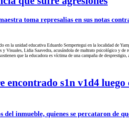
cia que sufre agresiones
maestra toma represalias en sus notas contra
do en la unidad educativa Eduardo Sempertegui en la localidad de Yampa
icas y Visuales, Lidia Saavedra, acusándola de maltrato psicológico y de 
a sostienen que la educadora es víctima de una campaña de desprestigio
 encontrado s1n v1d4 luego 
nos del inmueble, quienes se percataron de q