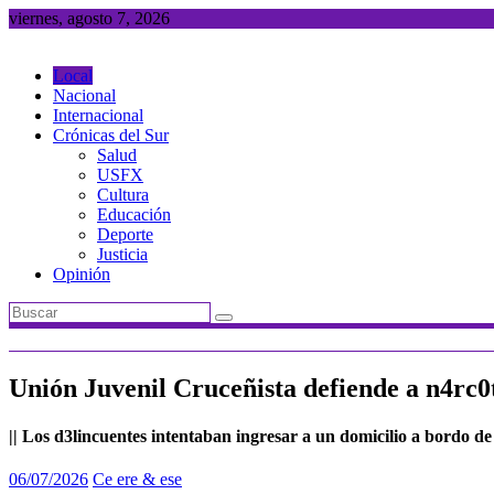
Saltar
viernes, agosto 7, 2026
al
contenido
Local
Nacional
Internacional
Crónicas del Sur
Salud
USFX
Cultura
Educación
Deporte
Justicia
Opinión
Unión Juvenil Cruceñista defiende a n4rc0t
|| Los d3lincuentes intentaban ingresar a un domicilio a bordo de
06/07/2026
Ce ere & ese