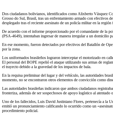
Dos ciudadanos bolivianos, identificados como Alixberto Vásquez Corr
Grosso do Sul, Brasil, tras un enfrentamiento armado con efectivos d
desplegado tras el reciente asesinato de un policía militar en la región 
De acuerdo con el informe proporcionado por el comandante de la pol
(PSA-4649), intentaban ingresar de manera irregular a un domicilio pa
En ese momento, fueron detectados por efectivos del Batallón de Oper
por la zona.
Los uniformados brasileños lograron interceptar el motorizado en calles
El personal del BOPE repelió el ataque utilizando sus armas de reglam
el trayecto debido a la gravedad de los impactos de bala.
En la requisa preliminar del lugar y del vehículo, las autoridades bra
momento, no se encontraron otros elementos de convicción como diner
Las autoridades brasileñas indicaron que ambos ciudadanos registraba
fronteriza, además de ser sospechosos de apoyo logístico al atentado 
Uno de los fallecidos, Luis David Justiniano Flores, pertenecía a la
emitió un pronunciamiento calificando lo ocurrido como un «asesinato 
procedimiento policial.