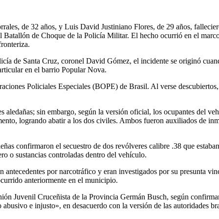
ales, de 32 años, y Luis David Justiniano Flores, de 29 años, falleci
el Batallón de Choque de la Policía Militar. El hecho ocurrió en el mar
fronteriza.
icía de Santa Cruz, coronel David Gómez, el incidente se originó cuan
rticular en el barrio Popular Nova.
aciones Policiales Especiales (BOPE) de Brasil. Al verse descubiertos
 aledañas; sin embargo, según la versión oficial, los ocupantes del vehíc
ento, logrando abatir a los dos civiles. Ambos fueron auxiliados de inm
sileñas confirmaron el secuestro de dos revólveres calibre .38 que estaba
o o sustancias controladas dentro del vehículo.
n antecedentes por narcotráfico y eran investigados por su presunta vi
ocurrido anteriormente en el municipio.
 Unión Juvenil Cruceñista de la Provincia Germán Busch, según confirma
abusivo e injusto», en desacuerdo con la versión de las autoridades bra