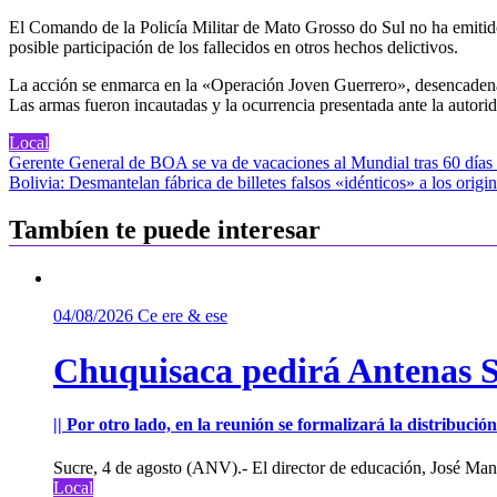
El Comando de la Policía Militar de Mato Grosso do Sul no ha emitido u
posible participación de los fallecidos en otros hechos delictivos.
La acción se enmarca en la «Operación Joven Guerrero», desencadenada p
Las armas fueron incautadas y la ocurrencia presentada ante la autori
Local
Navegación
Gerente General de BOA se va de vacaciones al Mundial tras 60 días
Bolivia: Desmantelan fábrica de billetes falsos «idénticos» a los origin
de
entradas
Tambíen te puede interesar
04/08/2026
Ce ere & ese
Chuquisaca pedirá Antenas St
|| Por otro lado, en la reunión se formalizará la distribuc
Sucre, 4 de agosto (ANV).- El director de educación, José Manu
Local